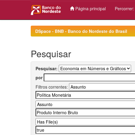
Página principal
Percorrer
Skip
navigation
DSpace - BNB - Banco do Nordeste do Brasil
Pesquisar
Pesquisar:
por
Filtros correntes: