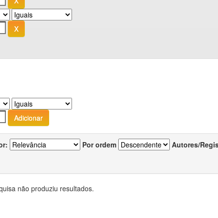
or:
Por ordem
Autores/Regi
quisa não produziu resultados.