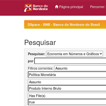
Página principal
Percorrer
Skip
navigation
DSpace - BNB - Banco do Nordeste do Brasil
Pesquisar
Pesquisar:
por
Filtros correntes: