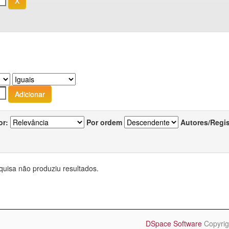
or:
Por ordem
Autores/Regi
quisa não produziu resultados.
DSpace Software
Copyrig