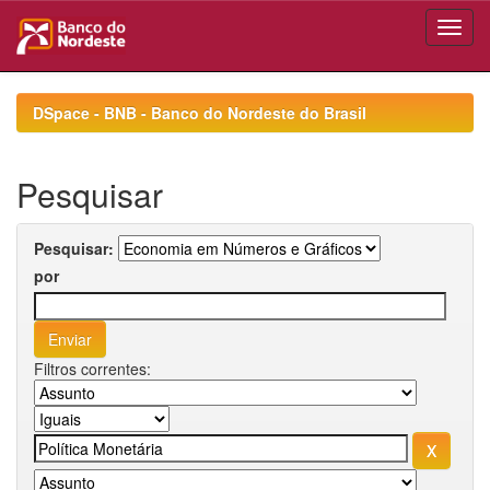
Skip
navigation
DSpace - BNB - Banco do Nordeste do Brasil
Pesquisar
Pesquisar:
por
Filtros correntes: