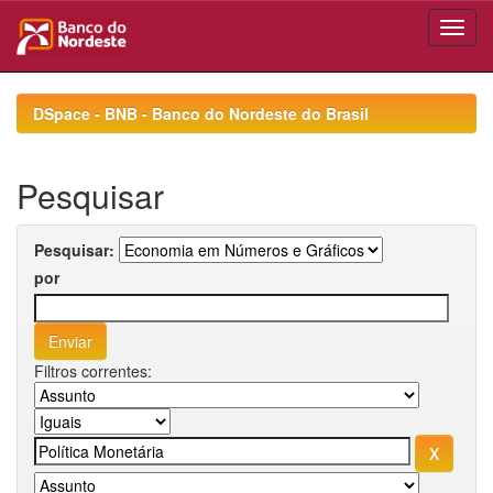
Skip
navigation
DSpace - BNB - Banco do Nordeste do Brasil
Pesquisar
Pesquisar:
por
Filtros correntes: