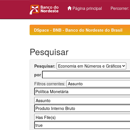
Página principal
Percorrer
Skip
navigation
DSpace - BNB - Banco do Nordeste do Brasil
Pesquisar
Pesquisar:
por
Filtros correntes: