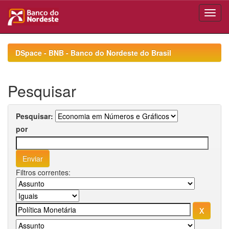
Skip
navigation
DSpace - BNB - Banco do Nordeste do Brasil
Pesquisar
Pesquisar:
por
Filtros correntes: