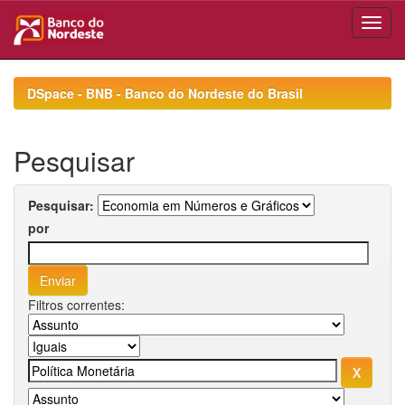
Skip
navigation
DSpace - BNB - Banco do Nordeste do Brasil
Pesquisar
Pesquisar:
por
Filtros correntes: