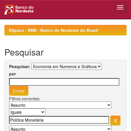
Skip
navigation
DSpace - BNB - Banco do Nordeste do Brasil
Pesquisar
Pesquisar:
por
Filtros correntes: