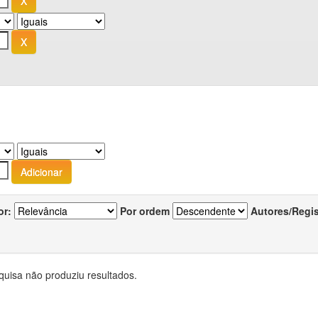
or:
Por ordem
Autores/Regi
quisa não produziu resultados.