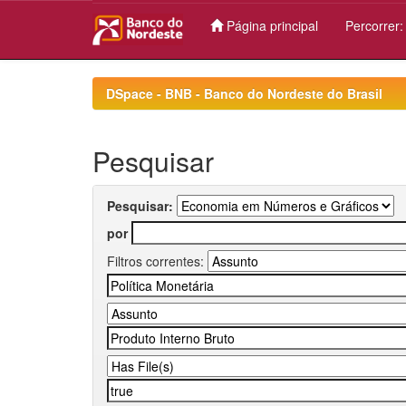
Página principal
Percorrer
Skip
navigation
DSpace - BNB - Banco do Nordeste do Brasil
Pesquisar
Pesquisar:
por
Filtros correntes: