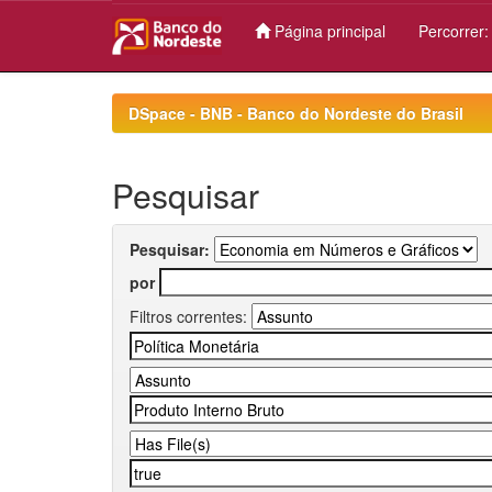
Página principal
Percorrer
Skip
navigation
DSpace - BNB - Banco do Nordeste do Brasil
Pesquisar
Pesquisar:
por
Filtros correntes: