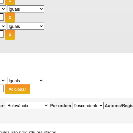
or:
Por ordem
Autores/Regi
quisa não produziu resultados.