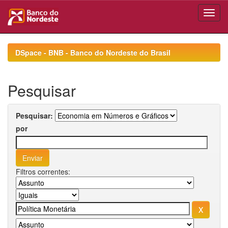
Skip
navigation
DSpace - BNB - Banco do Nordeste do Brasil
Pesquisar
Pesquisar:
por
Filtros correntes: