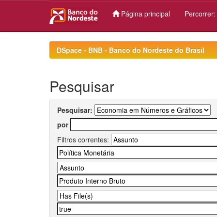
Página principal
Percorrer
Skip
navigation
DSpace - BNB - Banco do Nordeste do Brasil
Pesquisar
Pesquisar:
por
Filtros correntes: