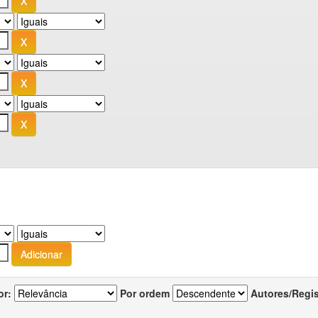
or:
Por ordem
Autores/Regi