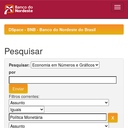
Skip
navigation
DSpace - BNB - Banco do Nordeste do Brasil
Pesquisar
Pesquisar:
por
Filtros correntes: