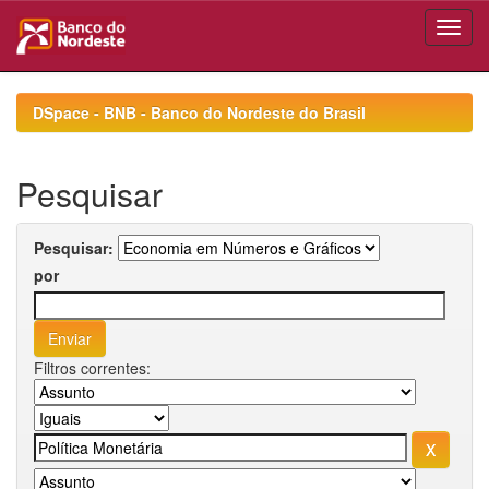
Skip
navigation
DSpace - BNB - Banco do Nordeste do Brasil
Pesquisar
Pesquisar:
por
Filtros correntes: