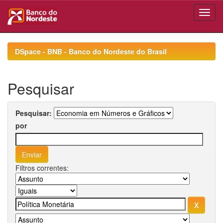
Skip
navigation
DSpace - BNB - Banco do Nordeste do Brasil
Pesquisar
Pesquisar:
por
Filtros correntes: