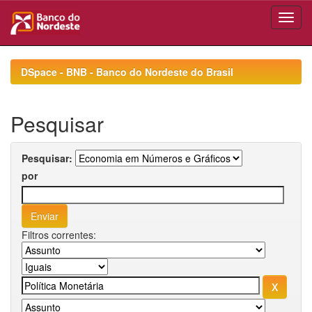
Skip
navigation
DSpace - BNB - Banco do Nordeste do Brasil
Pesquisar
Pesquisar:
por
Filtros correntes: