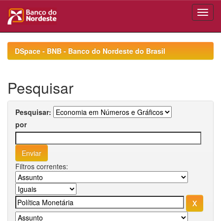
Skip
navigation
DSpace - BNB - Banco do Nordeste do Brasil
Pesquisar
Pesquisar:
por
Filtros correntes: