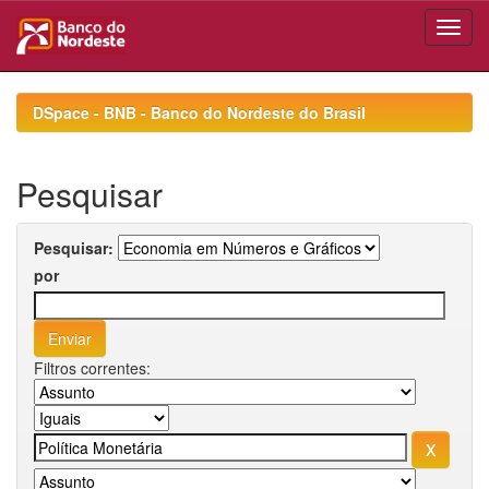
Skip
navigation
DSpace - BNB - Banco do Nordeste do Brasil
Pesquisar
Pesquisar:
por
Filtros correntes: