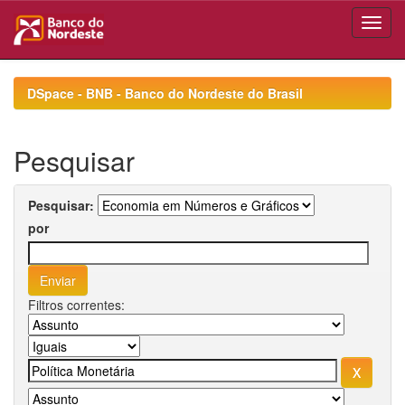
Skip
navigation
DSpace - BNB - Banco do Nordeste do Brasil
Pesquisar
Pesquisar:
por
Filtros correntes: