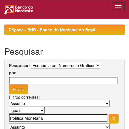
Skip
navigation
DSpace - BNB - Banco do Nordeste do Brasil
Pesquisar
Pesquisar:
por
Filtros correntes: