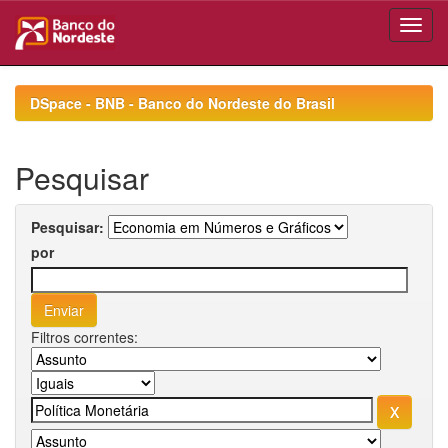
Skip
navigation
DSpace - BNB - Banco do Nordeste do Brasil
Pesquisar
Pesquisar:
por
Filtros correntes: