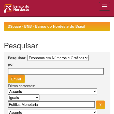
Skip
navigation
DSpace - BNB - Banco do Nordeste do Brasil
Pesquisar
Pesquisar:
por
Filtros correntes: