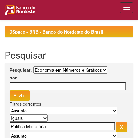
Skip
navigation
DSpace - BNB - Banco do Nordeste do Brasil
Pesquisar
Pesquisar:
por
Filtros correntes: