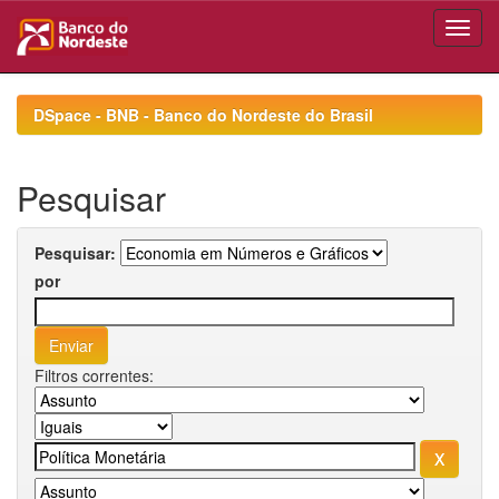
Skip
navigation
DSpace - BNB - Banco do Nordeste do Brasil
Pesquisar
Pesquisar:
por
Filtros correntes: