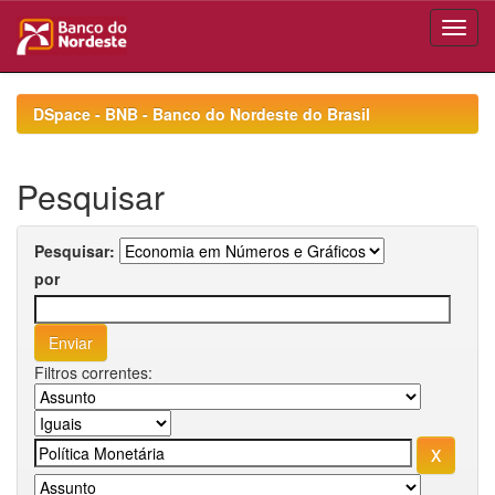
Skip
navigation
DSpace - BNB - Banco do Nordeste do Brasil
Pesquisar
Pesquisar:
por
Filtros correntes: