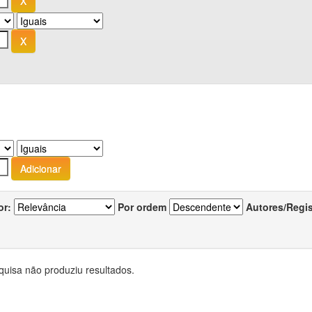
or:
Por ordem
Autores/Regi
quisa não produziu resultados.