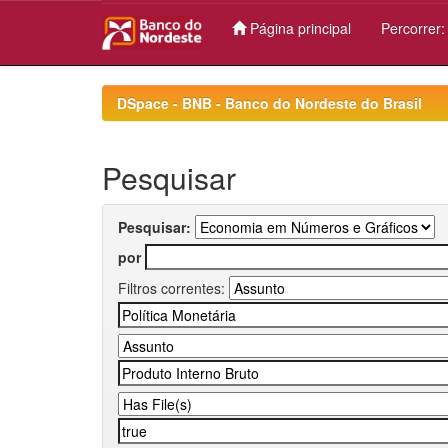
Página principal
Percorrer
Skip
navigation
DSpace - BNB - Banco do Nordeste do Brasil
Pesquisar
Pesquisar:
por
Filtros correntes: