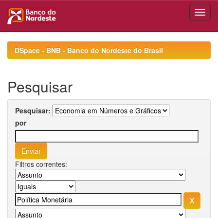
Skip
navigation
DSpace - BNB - Banco do Nordeste do Brasil
Pesquisar
Pesquisar:
por
Filtros correntes: