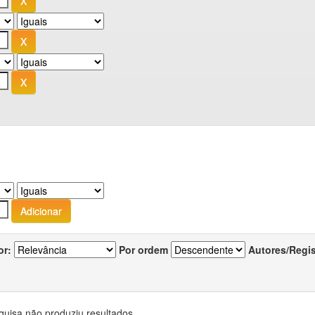
or:
Por ordem
Autores/Regi
quisa não produziu resultados.