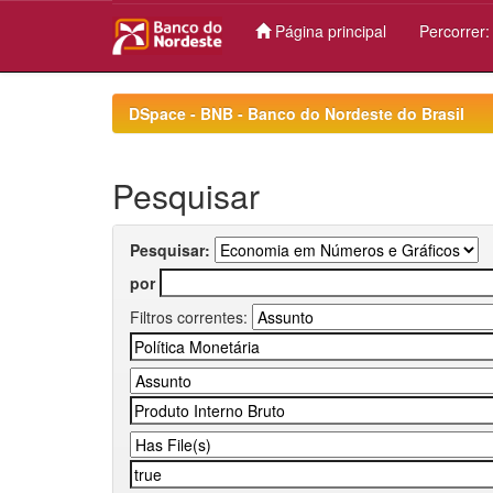
Página principal
Percorrer
Skip
navigation
DSpace - BNB - Banco do Nordeste do Brasil
Pesquisar
Pesquisar:
por
Filtros correntes: