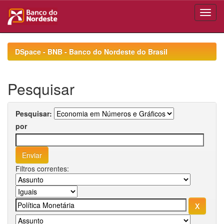
Skip
navigation
DSpace - BNB - Banco do Nordeste do Brasil
Pesquisar
Pesquisar:
por
Filtros correntes: