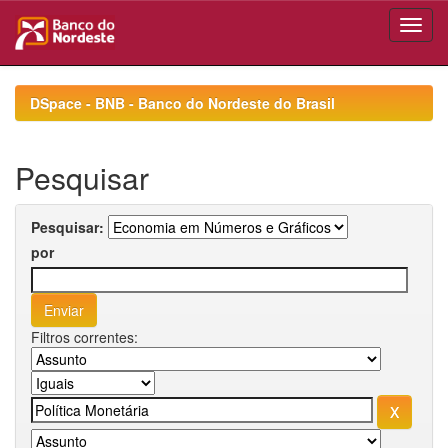
Skip
navigation
DSpace - BNB - Banco do Nordeste do Brasil
Pesquisar
Pesquisar:
por
Filtros correntes: