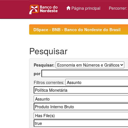
Página principal
Percorrer
Skip
navigation
DSpace - BNB - Banco do Nordeste do Brasil
Pesquisar
Pesquisar:
por
Filtros correntes: