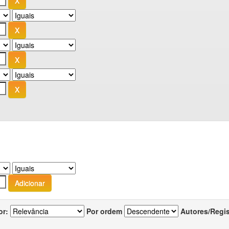
or:
Por ordem
Autores/Regi