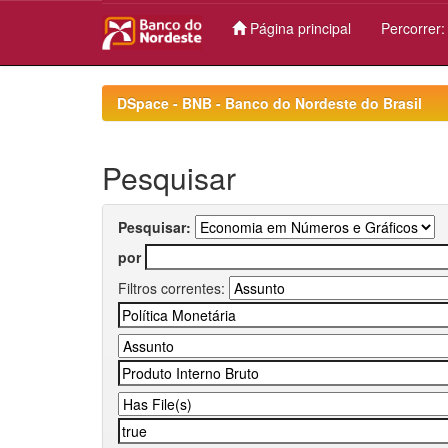
Página principal
Percorrer
Skip
navigation
DSpace - BNB - Banco do Nordeste do Brasil
Pesquisar
Pesquisar:
por
Filtros correntes: