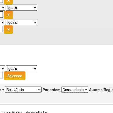
or:
Por ordem
Autores/Regi
quisa não produziu resultados.