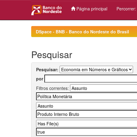
Página principal
Percorrer
Skip
navigation
DSpace - BNB - Banco do Nordeste do Brasil
Pesquisar
Pesquisar:
por
Filtros correntes: