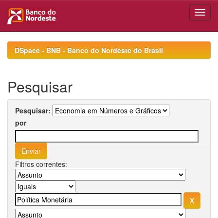
Skip
navigation
DSpace - BNB - Banco do Nordeste do Brasil
Pesquisar
Pesquisar:
por
Filtros correntes: