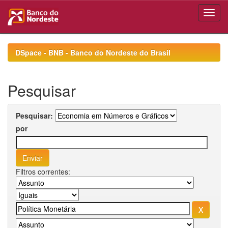
Skip
navigation
DSpace - BNB - Banco do Nordeste do Brasil
Pesquisar
Pesquisar:
por
Filtros correntes: