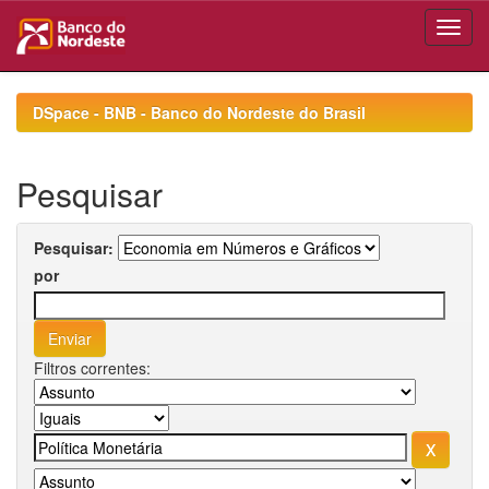
Skip
navigation
DSpace - BNB - Banco do Nordeste do Brasil
Pesquisar
Pesquisar:
por
Filtros correntes: