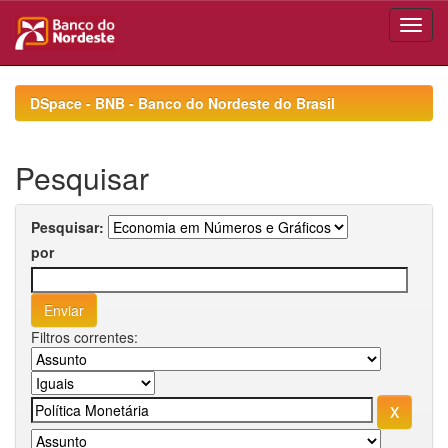
Skip
navigation
DSpace - BNB - Banco do Nordeste do Brasil
Pesquisar
Pesquisar:
por
Filtros correntes: