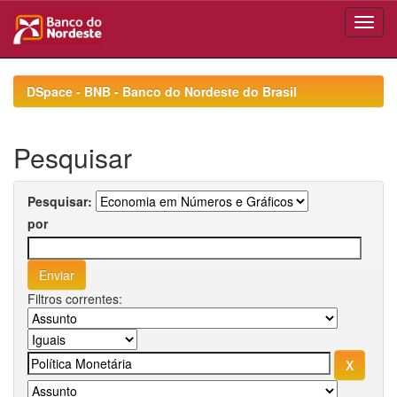
Skip
navigation
DSpace - BNB - Banco do Nordeste do Brasil
Pesquisar
Pesquisar:
por
Filtros correntes: