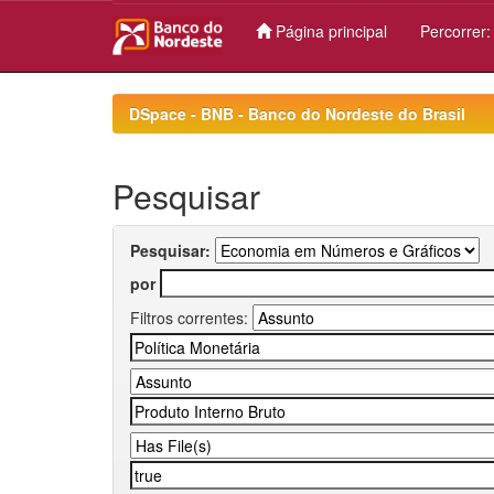
Página principal
Percorrer
Skip
navigation
DSpace - BNB - Banco do Nordeste do Brasil
Pesquisar
Pesquisar:
por
Filtros correntes: