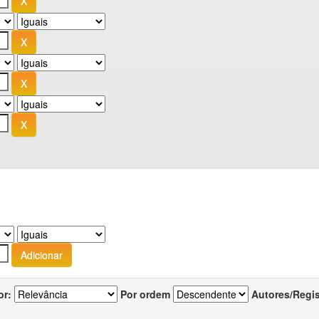
or:
Por ordem
Autores/Regi