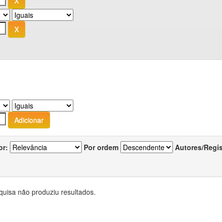
or:
Por ordem
Autores/Regi
quisa não produziu resultados.