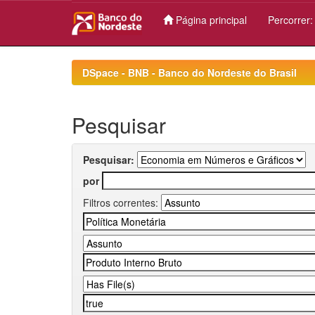
Página principal
Percorrer
Skip
navigation
DSpace - BNB - Banco do Nordeste do Brasil
Pesquisar
Pesquisar:
por
Filtros correntes: