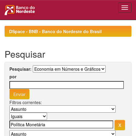
Skip
navigation
DSpace - BNB - Banco do Nordeste do Brasil
Pesquisar
Pesquisar:
por
Filtros correntes: