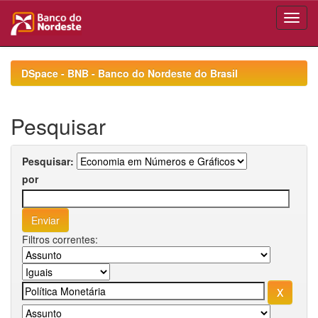
Skip
navigation
DSpace - BNB - Banco do Nordeste do Brasil
Pesquisar
Pesquisar:
por
Filtros correntes: