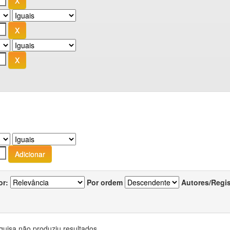
or:
Por ordem
Autores/Regi
quisa não produziu resultados.