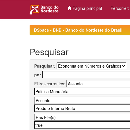
Página principal
Percorrer
Skip
navigation
DSpace - BNB - Banco do Nordeste do Brasil
Pesquisar
Pesquisar:
por
Filtros correntes: