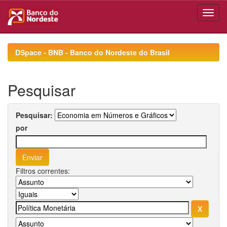
Skip
navigation
DSpace - BNB - Banco do Nordeste do Brasil
Pesquisar
Pesquisar:
por
Filtros correntes: