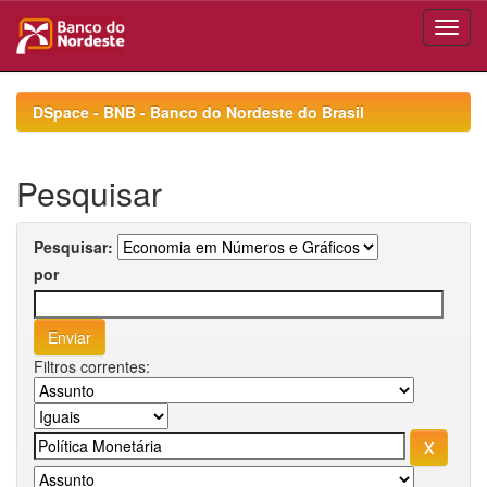
Skip
navigation
DSpace - BNB - Banco do Nordeste do Brasil
Pesquisar
Pesquisar:
por
Filtros correntes: