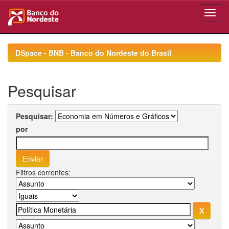
Skip
navigation
DSpace - BNB - Banco do Nordeste do Brasil
Pesquisar
Pesquisar:
por
Filtros correntes: