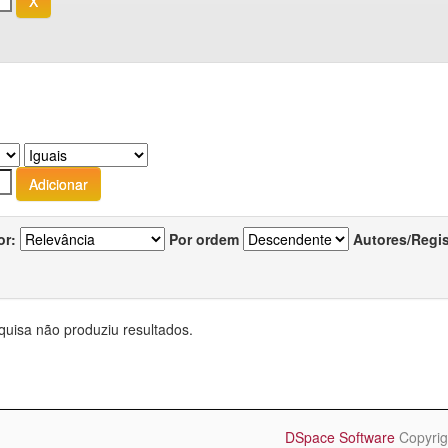
or:
Por ordem
Autores/Regi
quisa não produziu resultados.
DSpace Software
Copyrig