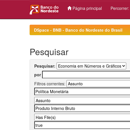
Página principal
Percorrer
Skip
navigation
DSpace - BNB - Banco do Nordeste do Brasil
Pesquisar
Pesquisar:
por
Filtros correntes: