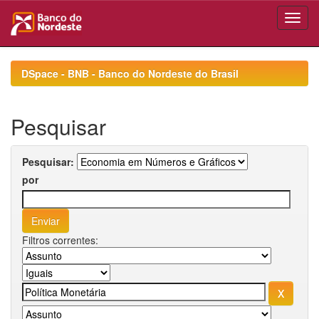
Skip
navigation
DSpace - BNB - Banco do Nordeste do Brasil
Pesquisar
Pesquisar:
por
Filtros correntes: