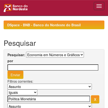
Skip
navigation
DSpace - BNB - Banco do Nordeste do Brasil
Pesquisar
Pesquisar:
por
Filtros correntes: