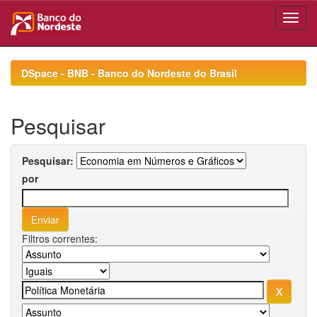
Skip
navigation
DSpace - BNB - Banco do Nordeste do Brasil
Pesquisar
Pesquisar:
por
Filtros correntes: